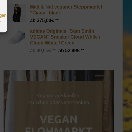
Matt & Nat veganer Steppmantel
"Giada" black
igen
375,00
€
adidas Originals "Stan Smith
VEGAN" Sneaker Cloud White /
Cloud White / Green
Ursprünglicher
Aktueller
99,95
€
52,99
€
Preis
Preis
war:
ist:
99,95€
52,99€.