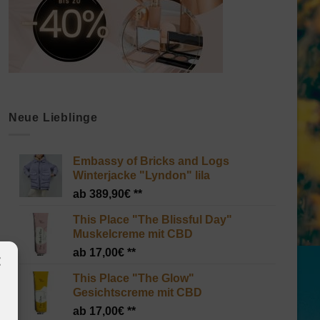
Neue Lieblinge
Embassy of Bricks and Logs
Winterjacke "Lyndon" lila
389,90
€
This Place "The Blissful Day"
Muskelcreme mit CBD
17,00
€
This Place "The Glow"
Gesichtscreme mit CBD
17,00
€