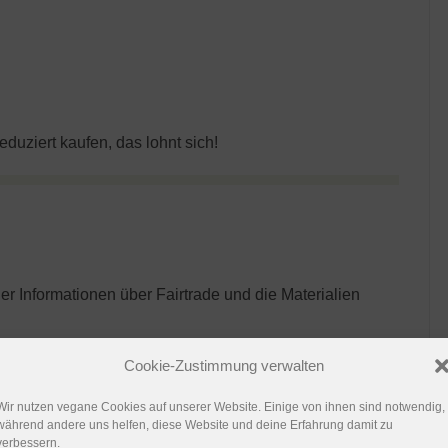
eduziert kaufen, das lohnt sich!
 Informationen über Fairtrade und die Materialien
Cookie-Zustimmung verwalten
Wir nutzen vegane Cookies auf unserer Website. Einige von ihnen sind notwendig,
während andere uns helfen, diese Website und deine Erfahrung damit zu
verbessern.