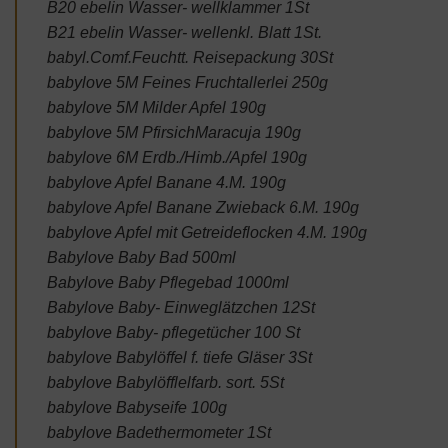
B20 ebelin Wasser- wellklammer 1St
B21 ebelin Wasser- wellenkl. Blatt 1St.
babyl.Comf.Feuchtt. Reisepackung 30St
babylove 5M Feines Fruchtallerlei 250g
babylove 5M Milder Apfel 190g
babylove 5M PfirsichMaracuja 190g
babylove 6M Erdb./Himb./Apfel 190g
babylove Apfel Banane 4.M. 190g
babylove Apfel Banane Zwieback 6.M. 190g
babylove Apfel mit Getreideflocken 4.M. 190g
Babylove Baby Bad 500ml
Babylove Baby Pflegebad 1000ml
Babylove Baby- Einweglätzchen 12St
babylove Baby- pflegetücher 100 St
babylove Babylöffel f. tiefe Gläser 3St
babylove Babylöfflelfarb. sort. 5St
babylove Babyseife 100g
babylove Badethermometer 1St