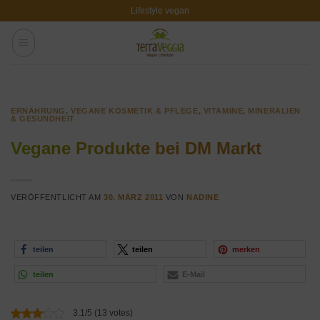
Zum
Lifestyle vegan
Inhalt
springen
ERNÄHRUNG
,
VEGANE KOSMETIK & PFLEGE
,
VITAMINE, MINERALIEN
& GESUNDHEIT
Vegane Produkte bei DM Markt
VERÖFFENTLICHT AM
30. MÄRZ 2011
VON
NADINE
teilen
teilen
merken
teilen
E-Mail
3.1/5 (13 votes)