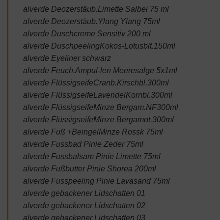
alverde Deozerstäub.Limette Salbei 75 ml
alverde Deozerstäub.Ylang Ylang 75ml
alverde Duschcreme Sensitiv 200 ml
alverde DuschpeelingKokos-Lotusblt.150ml
alverde Eyeliner schwarz
alverde Feuch.Ampul-len Meeresalge 5x1ml
alverde FlüssigseifeCranb.Kirschbl.300ml
alverde FlüssigseifeLavendelKornbl.300ml
alverde FlüssigseifeMinze Bergam.NF300ml
alverde FlüssigseifeMinze Bergamot.300ml
alverde Fuß +BeingelMinze Rossk 75ml
alverde Fussbad Pinie Zeder 75ml
alverde Fussbalsam Pinie Limette 75ml
alverde Fußbutter Pinie Shorea 200ml
alverde Fusspeeling Pinie Lavasand 75ml
alverde gebackener Lidschatten 01
alverde gebackener Lidschatten 02
alverde gebackener Lidschatten 03