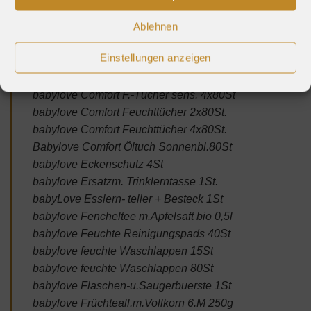
babylove BS Sil Gr2 anatomisch 3794 2St
babylove BS Sil Gr2 symmetrisch 2068 2St
Ablehnen
babylove BS Sil Gr3 anatomisch 3817 2St
Einstellungen anzeigen
babylove BS Sil Gr3 symmetrisch 3811 2St
babylove Comf.FeuchtTücher sensit.2x80St
babylove Comfort F.-Tücher sens. 4x80St
babylove Comfort Feuchttücher 2x80St.
babylove Comfort Feuchttücher 4x80St.
Babylove Comfort Öltuch Sonnenbl.80St
babylove Eckenschutz 4St
babylove Ersatzm. Trinklerntasse 1St.
babyLove Esslern- teller + Besteck 1St
babylove Fencheltee m.Apfelsaft bio 0,5l
babylove Feuchte Reinigungspads 40St
babylove feuchte Waschlappen 15St
babylove feuchte Waschlappen 80St
babylove Flaschen-u.Saugerbuerste 1St
babylove Früchteall.m.Vollkorn 6.M 250g