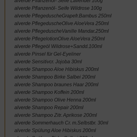
alverde Pflanzenöl- Seife Lavendel 100g
alverde Pflanzenöl- Seife Wildrose 100g
alverde PflegeduscheGrapefr.Bambus 250ml
alverde PflegeduscheOlive AloeVera 250ml
alverde PflegeduscheVanille Mandar.250ml
alverde PflegelotionOlive AloeVera 250ml
alverde Pflegeöl Wildrose+Sandd.100ml
alverde Pinsel für Gel-Eyeliner
alverde Sensitivcr. Jojoba 30ml
alverde Shampoo Aloe Hibiskus 200ml
alverde Shampoo Birke Salbei 200ml
alverde Shampoo braunes Haar 200ml
alverde Shampoo Koffein 200ml
alverde Shampoo Olive Henna 200ml
alverde Shampoo Repair 200ml
alverde Shampoo Zitr. Aprikose 200ml
alverde Sommerhauch Cr. m.Selbstbr. 30ml
alverde Spülung Aloe Hibiskus 200ml