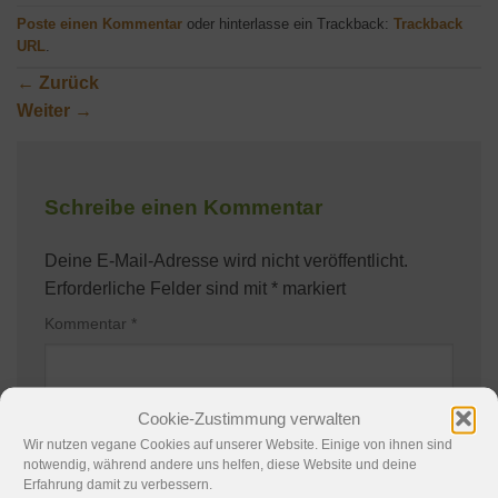
Poste einen Kommentar
oder hinterlasse ein Trackback:
Trackback
URL
.
←
Zurück
Weiter
→
Schreibe einen Kommentar
Deine E-Mail-Adresse wird nicht veröffentlicht.
Erforderliche Felder sind mit
*
markiert
Kommentar
*
Cookie-Zustimmung verwalten
Wir nutzen vegane Cookies auf unserer Website. Einige von ihnen sind
notwendig, während andere uns helfen, diese Website und deine
Erfahrung damit zu verbessern.