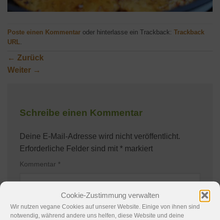
Poste einen Kommentar
oder hinterlasse ein Trackback:
Trackback
URL
.
←
Zurück
Weiter
→
Schreibe einen Kommentar
Deine E-Mail-Adresse wird nicht veröffentlicht.
Erforderliche Felder sind mit
*
markiert
Kommentar
*
Cookie-Zustimmung verwalten
Wir nutzen vegane Cookies auf unserer Website. Einige von ihnen sind
notwendig, während andere uns helfen, diese Website und deine