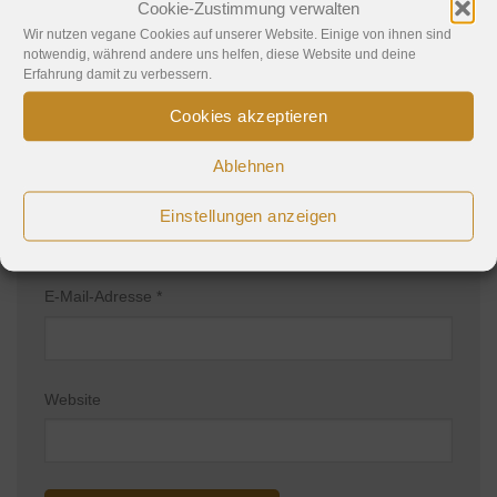
Kommentar
*
Cookie-Zustimmung verwalten
Wir nutzen vegane Cookies auf unserer Website. Einige von ihnen sind
notwendig, während andere uns helfen, diese Website und deine
Erfahrung damit zu verbessern.
Cookies akzeptieren
Ablehnen
Name
*
Einstellungen anzeigen
E-Mail-Adresse
*
Website