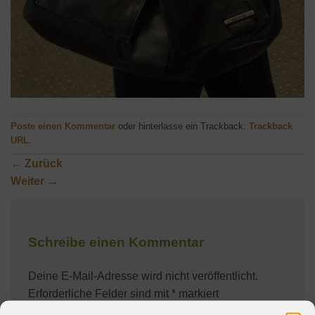
Poste einen Kommentar
oder hinterlasse ein Trackback:
Trackback
URL
.
←
Zurück
Weiter
→
Schreibe einen Kommentar
Deine E-Mail-Adresse wird nicht veröffentlicht.
Erforderliche Felder sind mit
*
markiert