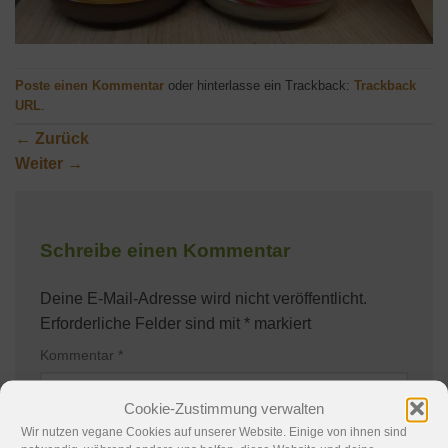
Poste einen Kommentar
oder hinterlasse ein Trackback:
Trackback
URL
.
←
Zurück
Weiter
→
Schreibe einen Kommentar
Deine E-Mail-Adresse wird nicht veröffentlicht.
Erforderliche Felder sind mit
*
markiert
Kommentar
*
Cookie-Zustimmung verwalten
Wir nutzen vegane Cookies auf unserer Website. Einige von ihnen sind