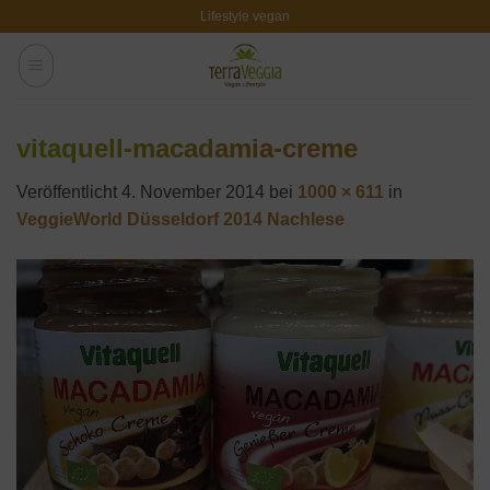
Zum
Lifestyle vegan
Inhalt
springen
vitaquell-macadamia-creme
Veröffentlicht
4. November 2014
bei
1000 × 611
in
VeggieWorld Düsseldorf 2014 Nachlese