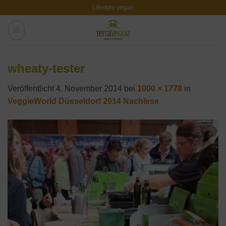
Zum
Lifestyle vegan
Inhalt
springen
wheaty-tester
Veröffentlicht
4. November 2014
bei
1000 × 1778
in
VeggieWorld Düsseldorf 2014 Nachlese