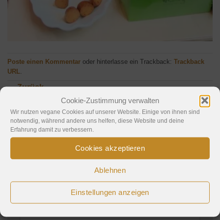
Poste einen Kommentar
oder hinterlasse ein Trackback:
Trackback
URL
.
←
Zurück
Weiter
→
Cookie-Zustimmung verwalten
Wir nutzen vegane Cookies auf unserer Website. Einige von ihnen sind
notwendig, während andere uns helfen, diese Website und deine
Erfahrung damit zu verbessern.
Schreibe einen Kommentar
Cookies akzeptieren
Deine E-Mail-Adresse wird nicht veröffentlicht.
Ablehnen
Erforderliche Felder sind mit
*
markiert
Einstellungen anzeigen
Kommentar
*