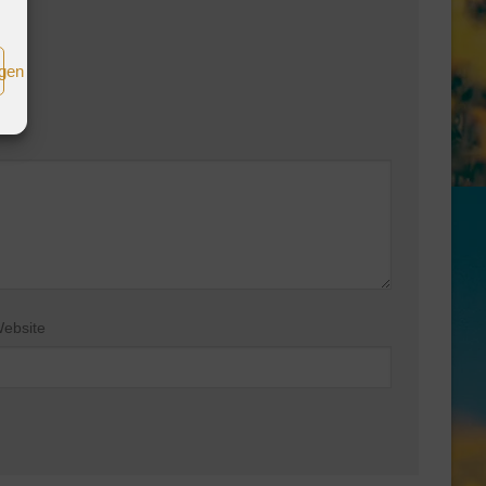
igen
ebsite