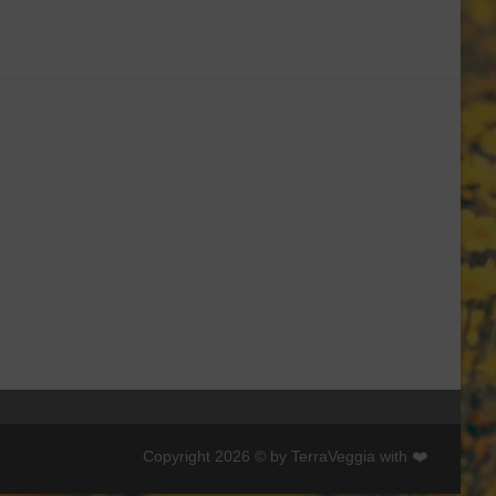
Copyright 2026 © by TerraVeggia with ❤️