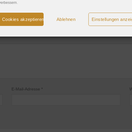
verbessern.
Cookies akzeptieren
Ablehnen
Einstellungen anze
rderliche Felder sind mit
*
markiert
E-Mail-Adresse
*
W