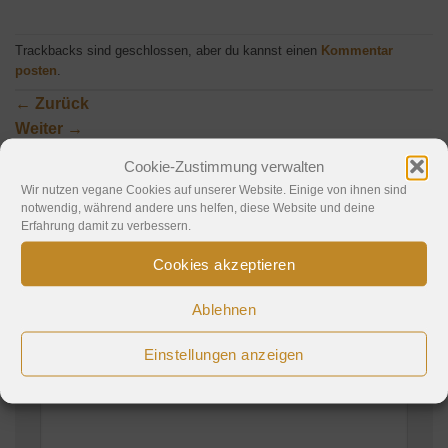
Trackbacks sind geschlossen, aber du kannst einen
Kommentar
posten
.
←
Zurück
Weiter
→
Cookie-Zustimmung verwalten
Wir nutzen vegane Cookies auf unserer Website. Einige von ihnen sind
notwendig, während andere uns helfen, diese Website und deine
Schreibe einen Kommentar
Erfahrung damit zu verbessern.
Deine E-Mail-Adresse wird nicht veröffentlicht.
Cookies akzeptieren
Erforderliche Felder sind mit
*
markiert
Ablehnen
Kommentar
*
Einstellungen anzeigen