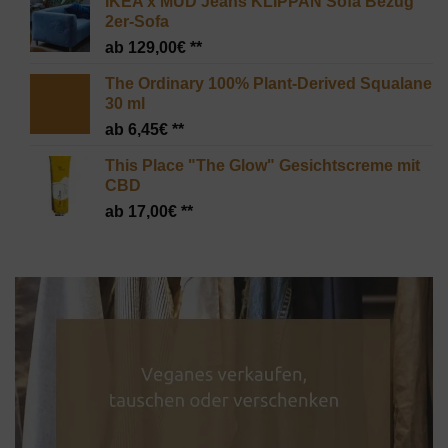
IKEA x MUD Jeans KLIPPAN Sofa Bezug
2er-Sofa
129,00
€
The Ordinary 100% Plant-Derived Squalane
30 ml
6,45
€
This Place "The Glow" Gesichtscreme mit
CBD
17,00
€