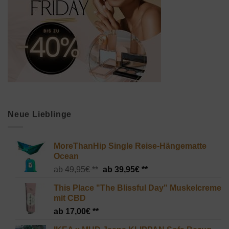
Neue Lieblinge
MoreThanHip Single Reise-Hängematte
Ocean
Ursprünglicher
Aktueller
49,95
€
39,95
€
Preis
Preis
This Place "The Blissful Day" Muskelcreme
war:
ist:
mit CBD
49,95€
39,95€.
17,00
€