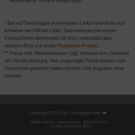
Aktuell keine Termine eingetragen
* Bei auf TerraVeggia verwendeten Links handelt es sich
teilweise um Affiliate-Links. Dies bedeutet bei einem
Einkauf keine Mehrkosten für dich, unterstützt aber
unseren Blog und unser
Flugpaten-Projekt
.
** Preise inkl. Mehrwertsteuer zzgl. Versand zum Zeitpunkt
der Veröffentlichung. Hier angezeigte Preise können sich
inzwischen geändert haben können. Alle Angaben ohne
Gewähr.
Copyright 2026 © by TerraVeggia with ❤️
Wunschliste
Impressum
Datenschutz
Cookie-Richtlinie (EU)