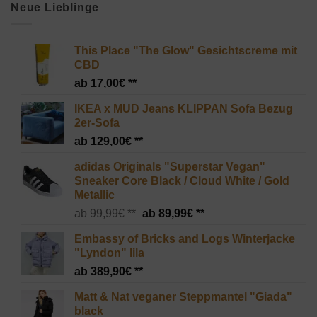
Neue Lieblinge
This Place "The Glow" Gesichtscreme mit
CBD
17,00
€
IKEA x MUD Jeans KLIPPAN Sofa Bezug
2er-Sofa
129,00
€
adidas Originals "Superstar Vegan"
Sneaker Core Black / Cloud White / Gold
Metallic
Ursprünglicher
Aktueller
99,99
€
89,99
€
Preis
Preis
Embassy of Bricks and Logs Winterjacke
war:
ist:
"Lyndon" lila
99,99€
89,99€.
389,90
€
Matt & Nat veganer Steppmantel "Giada"
black