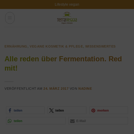
Zum
Lifestyle vegan
Inhalt
springen
ERNÄHRUNG
,
VEGANE KOSMETIK & PFLEGE
,
WISSENSWERTES
Alle reden über Fermentation. Red
mit!
VERÖFFENTLICHT AM
24. MÄRZ 2017
VON
NADINE
teilen
teilen
merken
teilen
E-Mail