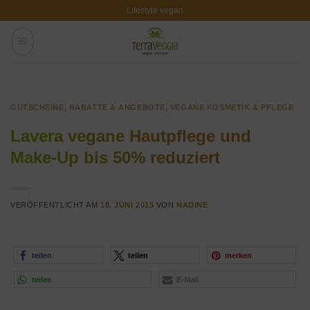
Zum
Lifestyle vegan
Inhalt
springen
GUTSCHEINE, RABATTE & ANGEBOTE
,
VEGANE KOSMETIK & PFLEGE
Lavera vegane Hautpflege und
Make-Up bis 50% reduziert
VERÖFFENTLICHT AM
18. JUNI 2015
VON
NADINE
teilen
teilen
merken
teilen
E-Mail