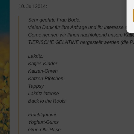
10. Juli 2014:
Sehr geehrte Frau Bode,
vielen Dank für Ihre Anfrage und Ihr Interesse an
Gerne nennen wir Ihnen nachfolgend unsere Katj
TIERISCHE GELATINE hergestellt werden (die Pac
Lakritz:
Katjes-Kinder
Katzen-Ohren
Katzen-Pfötchen
Tappsy
Lakritz Intense
Back to the Roots
Fruchtgummi:
Yoghurt-Gums
Grün-Ohr-Hase