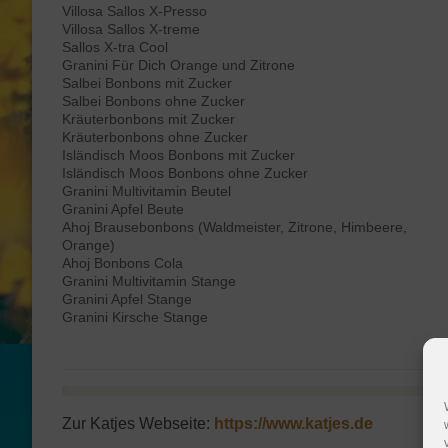
Villosa Sallos X-Presso
Villosa Sallos X-treme
Sallos X-tra Cool
Granini Für Dich Orange und Zitrone
Salbei Bonbons mit Zucker
Salbei Bonbons ohne Zucker
Kräuterbonbons mit Zucker
Kräuterbonbons ohne Zucker
Isländisch Moos Bonbons mit Zucker
Isländisch Moos Bonbons ohne Zucker
Granini Multivitamin Beutel
Granini Apfel Beute
Ahoj Brausebonbons (Waldmeister, Zitrone, Himbeere,
Orange)
Ahoj Bonbons Cola
Granini Multivitamin Stange
Granini Apfel Stange
Granini Kirsche Stange
Zur Katjes Webseite:
https://www.katjes.de