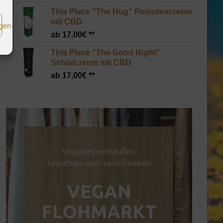
This Place "The Hug" Periodencreme
mit CBD
igen
17,00
€
This Place "The Good Night"
Schlafcreme mit CBD
17,00
€