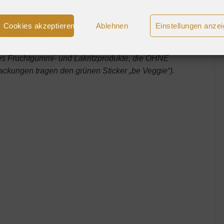
Cookies akzeptieren
Ablehnen
Einstellungen anze
 unseren Produkten.
es Fruchtgummi- und Lakritzprodukte, die OHNE
kungen tragen den grünen Sticker „be Veggie“).