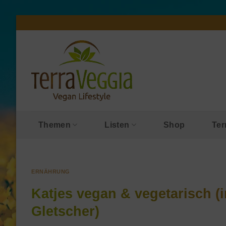
Zum
Inhalt
springen
Themen
Listen
Shop
Ter
ERNÄHRUNG
Katjes vegan & vegetarisch (i
Gletscher)