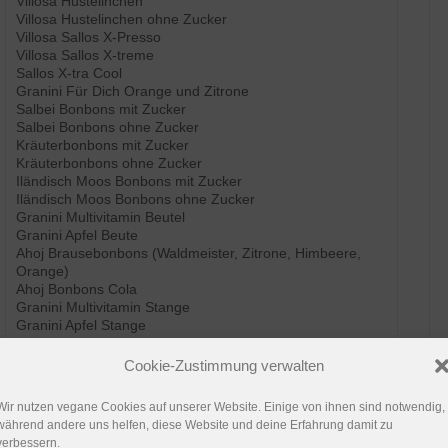
Villosa Hustelinchen
Villosa Hustelinchen ohne Zucker
Villosa Sallos X-Presso
Villosa Sallos X-treme
Sallos X-tra Cool
Granini Für Dich Orange und Zitrone
Salbei Bonbons mit Zucker
Salbei Bonbons ohne Zucker
Kräuterbonbons mit Zucker
Kräuterbonbons ohne Zucker
Iländisch Moos Bonbons mit Zucker
Iländisch Moos Bonbons ohne Zucker
Granini Multivitamin Beutel
Granini Apfel Beute
Ahoj Brausebonbons (Waldmeister, Zitrone, Himbeere,
Orange)
Ahoj Bonbons Cola
Granini Multivitamin Stange
Granini Apfel Stange
Granini Kirsche Stange
Cookie-Zustimmung verwalten
Wir nutzen vegane Cookies auf unserer Website. Einige von ihnen sind notwendig,
während andere uns helfen, diese Website und deine Erfahrung damit zu
verbessern.