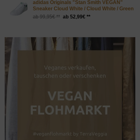
adidas Originals "Stan Smith VEGAN"
Sneaker Cloud White / Cloud White / Green
Ursprünglicher
Aktueller
99,95
€
52,99
€
Preis
Preis
war:
ist:
99,95€
52,99€.