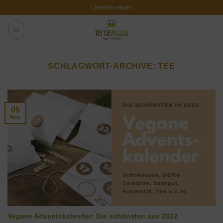
Zum
Lifestyle vegan
Inhalt
springen
SCHLAGWORT-ARCHIVE:
TEE
05
Nov.
Vegane Adventskalender: Die schönsten aus 2022