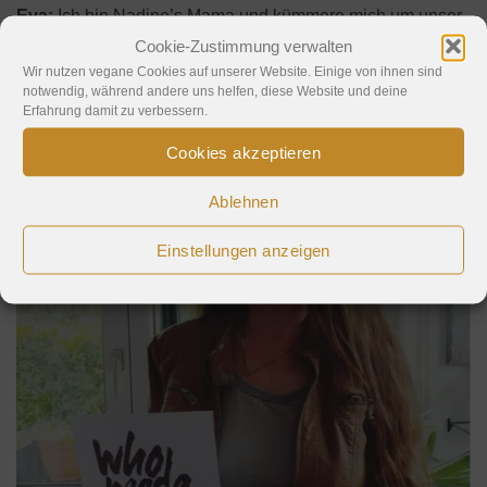
Eva:
Ich bin Nadine’s Mama und kümmere mich um unser
Flugpaten-Projekt. Manchmal teste ich auch Produkte oder
Cookie-Zustimmung verwalten
mache Fotos. Ich lebe beinahe solange vegan wie Nadine.
Wir nutzen vegane Cookies auf unserer Website. Einige von ihnen sind
notwendig, während andere uns helfen, diese Website und deine
Erfahrung damit zu verbessern.
Cookies akzeptieren
Ablehnen
Einstellungen anzeigen