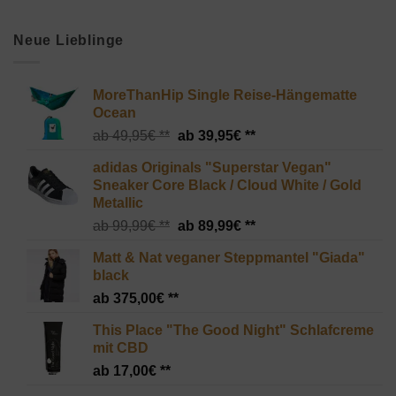
Neue Lieblinge
MoreThanHip Single Reise-Hängematte
Ocean
Ursprünglicher
Aktueller
49,95
€
39,95
€
Preis
Preis
adidas Originals "Superstar Vegan"
war:
ist:
Sneaker Core Black / Cloud White / Gold
49,95€
39,95€.
Metallic
Ursprünglicher
Aktueller
99,99
€
89,99
€
Preis
Preis
Matt & Nat veganer Steppmantel "Giada"
war:
ist:
black
99,99€
89,99€.
375,00
€
This Place "The Good Night" Schlafcreme
mit CBD
17,00
€