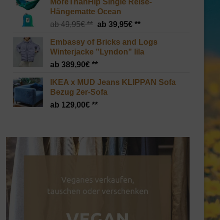
MoreThanHip Single Reise-
Hängematte Ocean
Ursprünglicher
Aktueller
49,95
€
39,95
€
Preis
Preis
Embassy of Bricks and Logs
war:
ist:
Winterjacke "Lyndon" lila
49,95€
39,95€.
389,90
€
IKEA x MUD Jeans KLIPPAN Sofa
Bezug 2er-Sofa
129,00
€