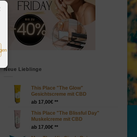
igen
Neue Lieblinge
This Place "The Glow"
Gesichtscreme mit CBD
17,00
€
This Place "The Blissful Day"
Muskelcreme mit CBD
17,00
€