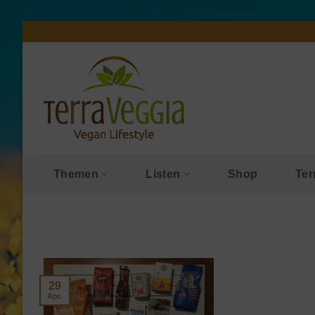
Zum
Inhalt
springen
Themen
Listen
Shop
Ter
29
Apr.