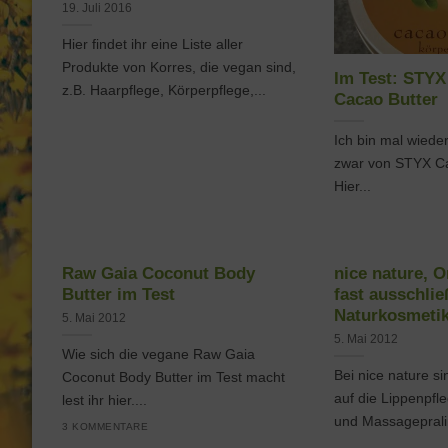
19. Juli 2016
Hier findet ihr eine Liste aller
Produkte von Korres, die vegan sind,
Im Test: STY
z.B. Haarpflege, Körperpflege,...
Cacao Butter
Ich bin mal wiede
zwar von STYX Ca
Hier...
Raw Gaia Coconut Body
nice nature, O
Butter im Test
fast ausschlie
Naturkosmeti
5. Mai 2012
5. Mai 2012
Wie sich die vegane Raw Gaia
Bei nice nature si
Coconut Body Butter im Test macht
auf die Lippenpfl
lest ihr hier....
und Massagepralin
3 KOMMENTARE