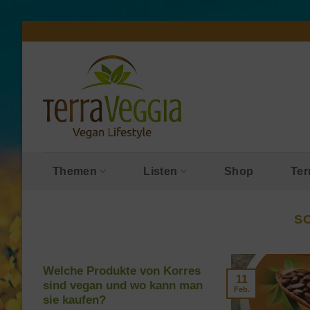
Zum
Inhalt
springen
Themen
Listen
Shop
Ter
S
Welche Produkte von Korres
11
sind vegan und wo kann man
Feb.
sie kaufen?