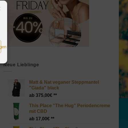
igen
Neue Lieblinge
Matt & Nat veganer Steppmantel
"Giada" black
375,00
€
This Place "The Hug" Periodencreme
mit CBD
17,00
€