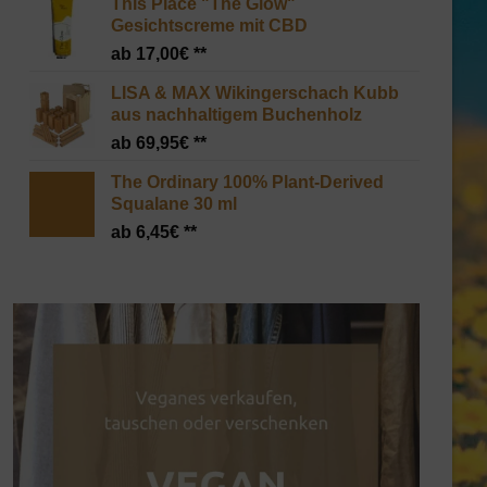
This Place "The Glow"
Gesichtscreme mit CBD
17,00
€
LISA & MAX Wikingerschach Kubb
aus nachhaltigem Buchenholz
69,95
€
The Ordinary 100% Plant-Derived
Squalane 30 ml
6,45
€