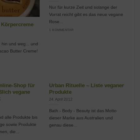
Nur für kurze Zeit und solange der
Vorrat reicht gibt es das neue vegane
Rose...
X Körpercreme
1 KOMMENTAR
r hin und weg... und
cao Butter Creme!
nline-Shop für
Urban Rituelle – Liste veganer
ßlich vegane
Produkte
k
24. April 2012
Bath - Body - Beauty ist das Motto
nd alle Produkte bis
dieser Marke aus Australien und
ege sowie Produkte
genau diese...
en, die...