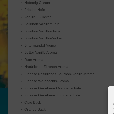
Hefeteig Garant
Frische Hefe
Vanillin – Zucker
Bourbon Vanillemühle
Bourbon Vanilleschote
Bourbon Vanille-Zucker
Bittermandel Aroma
Butter Vanille Aroma
Rum Aroma
Natürliches Zitronen Aroma
Finesse Natürliches Bourbon-Vanille-Aroma
Finesse Weihnachts-Aroma
Finesse Geriebene Orangenschale
Finesse Geriebene Zitronenschale
Citro Back
Orange Back