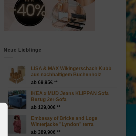
Neue Lieblinge
LISA & MAX Wikingerschach Kubb
aus nachhaltigem Buchenholz
69,95
€
IKEA x MUD Jeans KLIPPAN Sofa
Bezug 2er-Sofa
129,00
€
Embassy of Bricks and Logs
Winterjacke "Lyndon" terra
389,90
€