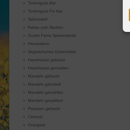
Tortenguss klar
Tortenguss Fix klar
Sahnesteif
Kakao zum Backen
Gustin Feine Speisestärke
Hausnatron
Vegetarisches Geliermittel
Haselnüsse gehackt
Haselnüsse gemahlen
Mandeln gehackt
Mandeln gehobelt
Mandeln gemahlen
Mandeln gesplittert
Pistazien gehackt
Citronat
Orangeat