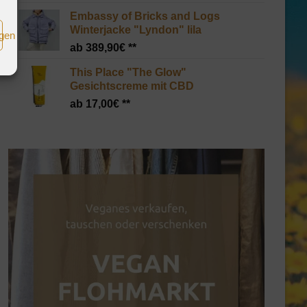
Embassy of Bricks and Logs
Winterjacke "Lyndon" lila
igen
389,90
€
This Place "The Glow"
Gesichtscreme mit CBD
17,00
€