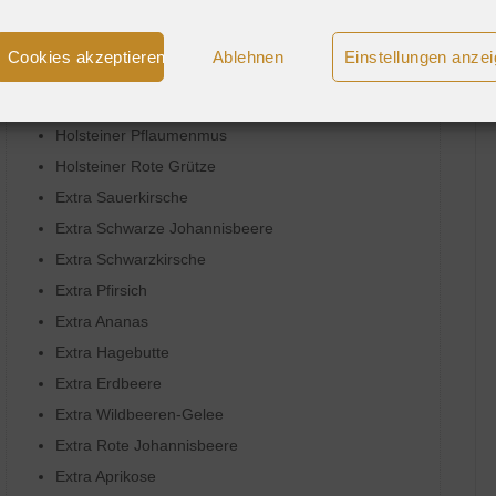
Samt Johannisbeeren
Samt Mango
Cookies akzeptieren
Ablehnen
Einstellungen anze
Samt Pflaume
Samt Aprikose á la Zimtschnecke
Holsteiner Pflaumenmus
Holsteiner Rote Grütze
Extra Sauerkirsche
Extra Schwarze Johannisbeere
Extra Schwarzkirsche
Extra Pfirsich
Extra Ananas
Extra Hagebutte
Extra Erdbeere
Extra Wildbeeren-Gelee
Extra Rote Johannisbeere
Extra Aprikose