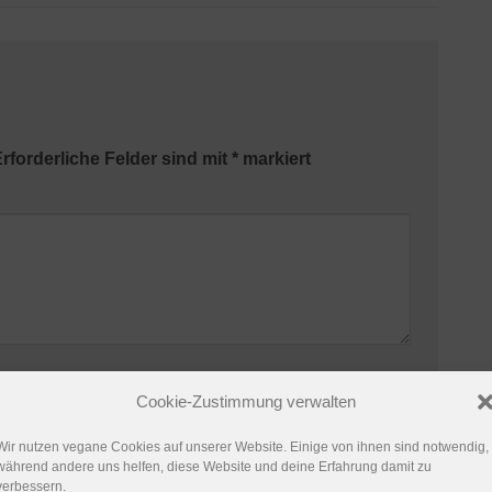
rforderliche Felder sind mit
*
markiert
Website
Cookie-Zustimmung verwalten
Wir nutzen vegane Cookies auf unserer Website. Einige von ihnen sind notwendig,
während andere uns helfen, diese Website und deine Erfahrung damit zu
verbessern.