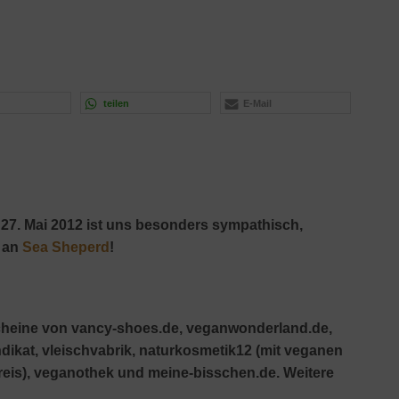
teilen
E-Mail
 27. Mai 2012 ist uns besonders sympathisch,
 an
Sea Sheperd
!
cheine von vancy-shoes.de, veganwonderland.de,
ikat, vleischvabrik, naturkosmetik12 (mit veganen
lreis), veganothek und meine-bisschen.de. Weitere