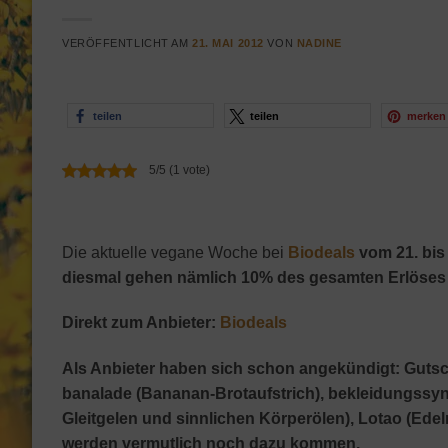
VERÖFFENTLICHT AM
21. MAI 2012
VON
NADINE
teilen
teilen
merken
5/5 (1 vote)
Die aktuelle vegane Woche bei
Biodeals
vom 21. bis
diesmal gehen nämlich 10% des gesamten Erlöses
Direkt zum Anbieter:
Biodeals
Als Anbieter haben sich schon angekündigt: Guts
banalade (Bananan-Brotaufstrich), bekleidungssynd
Gleitgelen und sinnlichen Körperölen), Lotao (Ede
werden vermutlich noch dazu kommen.