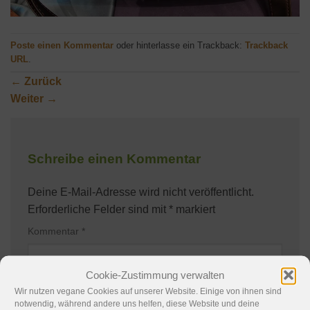
Poste einen Kommentar
oder hinterlasse ein Trackback:
Trackback
URL
.
←
Zurück
Weiter
→
Schreibe einen Kommentar
Deine E-Mail-Adresse wird nicht veröffentlicht.
Erforderliche Felder sind mit
*
markiert
Kommentar
*
Cookie-Zustimmung verwalten
Wir nutzen vegane Cookies auf unserer Website. Einige von ihnen sind
notwendig, während andere uns helfen, diese Website und deine