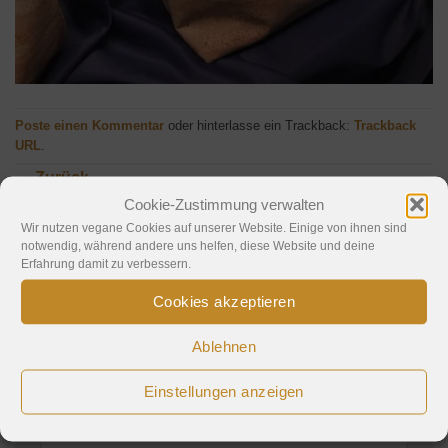
Poste einen Kommentar
oder hinterlasse ein Trackback:
Trackback
URL
.
←
Zurück
Weiter
→
Cookie-Zustimmung verwalten
Wir nutzen vegane Cookies auf unserer Website. Einige von ihnen sind
notwendig, während andere uns helfen, diese Website und deine
Erfahrung damit zu verbessern.
Schreibe einen Kommentar
Cookies akzeptieren
Deine E-Mail-Adresse wird nicht veröffentlicht.
Ablehnen
Erforderliche Felder sind mit
*
markiert
Einstellungen anzeigen
Kommentar
*