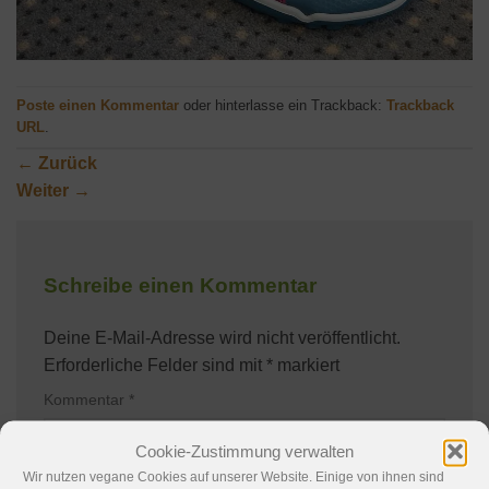
Poste einen Kommentar
oder hinterlasse ein Trackback:
Trackback
URL
.
←
Zurück
Weiter
→
Schreibe einen Kommentar
Deine E-Mail-Adresse wird nicht veröffentlicht.
Erforderliche Felder sind mit
*
markiert
Kommentar
*
Cookie-Zustimmung verwalten
Wir nutzen vegane Cookies auf unserer Website. Einige von ihnen sind