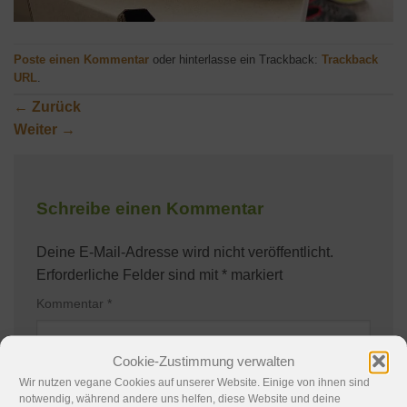
Poste einen Kommentar
oder hinterlasse ein Trackback:
Trackback
URL
.
←
Zurück
Weiter
→
Schreibe einen Kommentar
Deine E-Mail-Adresse wird nicht veröffentlicht.
Erforderliche Felder sind mit
*
markiert
Kommentar
*
Cookie-Zustimmung verwalten
Wir nutzen vegane Cookies auf unserer Website. Einige von ihnen sind
notwendig, während andere uns helfen, diese Website und deine