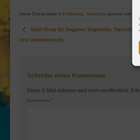
Dieser Eintrag wurde in
Ernährung
,
Tierschutz
gepostet und mark
Shirt-Shop für Veganer, Vegetarier, Tierschutz
und Umweltschutz
Schreibe einen Kommentar
Deine E-Mail-Adresse wird nicht veröffentlicht.
Erfo
Kommentar
*