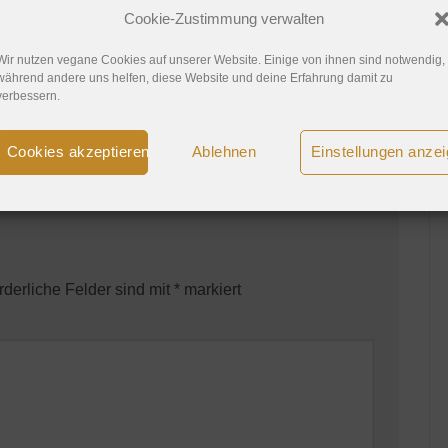
Cookie-Zustimmung verwalten
iert
Spenden
,
Veganer Wein
.
Wir nutzen vegane Cookies auf unserer Website. Einige von ihnen sind notwendig,
während andere uns helfen, diese Website und deine Erfahrung damit zu
verbessern.
Mexikanische Lasagne vegan
Cookies akzeptieren
Ablehnen
Einstellungen anze
rderliche Felder sind mit
*
markiert