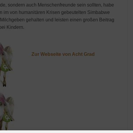
eunde, sondern auch Menschenfreunde sein sollten, habe
en im von humanitären Krisen gebeutelten Simbabwe
Milchgeben gehalten und leisten einen großen Beitrag
ei Kindern.
Zur Webseite von Acht Grad