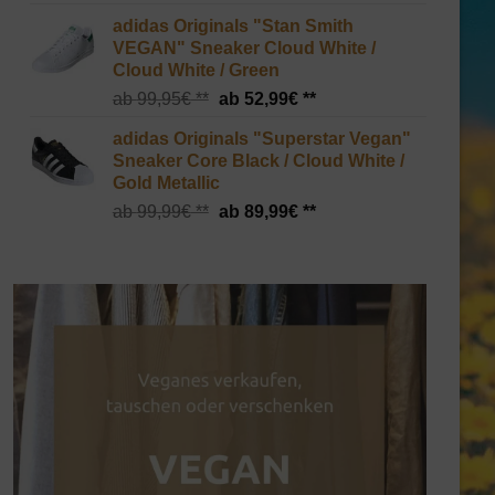
adidas Originals "Stan Smith
VEGAN" Sneaker Cloud White /
Cloud White / Green
Ursprünglicher
Aktueller
99,95
€
52,99
€
Preis
Preis
adidas Originals "Superstar Vegan"
war:
ist:
Sneaker Core Black / Cloud White /
99,95€
52,99€.
Gold Metallic
Ursprünglicher
Aktueller
99,99
€
89,99
€
Preis
Preis
war:
ist:
99,99€
89,99€.