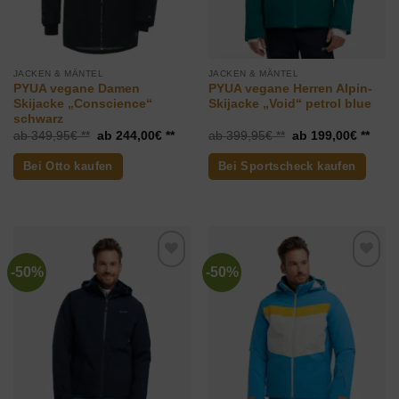
JACKEN & MÄNTEL
JACKEN & MÄNTEL
PYUA vegane Damen
PYUA vegane Herren Alpin-
Skijacke „Conscience“
Skijacke „Void“ petrol blue
schwarz
Ursprünglicher
Aktueller
Ursprünglicher
Aktue
349,95
€
244,00
€
399,95
€
199,00
€
Preis
Preis
Preis
Preis
war:
ist:
war:
ist:
Bei Otto kaufen
Bei Sportscheck kaufen
349,95€
244,00€.
399,95€
199,
-50%
-50%
Zur
Zur
Wunschliste
Wunschliste
hinzufügen
hinzufügen