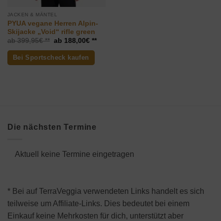
JACKEN & MÄNTEL
PYUA vegane Herren Alpin-
Skijacke „Void“ rifle green
Ursprünglicher
Aktueller
399,95
€
188,00
€
Preis
Preis
war:
ist:
Bei Sportscheck kaufen
399,95€
188,00€.
Die nächsten Termine
Aktuell keine Termine eingetragen
* Bei auf TerraVeggia verwendeten Links handelt es sich
teilweise um Affiliate-Links. Dies bedeutet bei einem
Einkauf keine Mehrkosten für dich, unterstützt aber