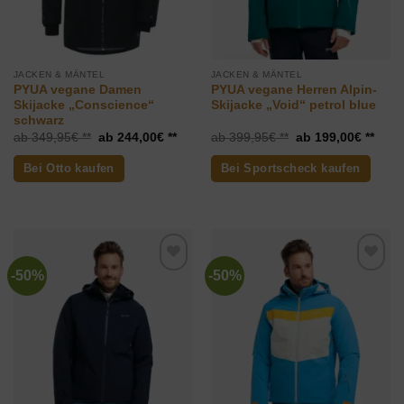
JACKEN & MÄNTEL
JACKEN & MÄNTEL
PYUA vegane Damen
PYUA vegane Herren Alpin-
Skijacke „Conscience“
Skijacke „Void“ petrol blue
schwarz
Ursprünglicher
Aktueller
Ursprünglicher
Aktue
349,95
€
244,00
€
399,95
€
199,00
€
Preis
Preis
Preis
Preis
war:
ist:
war:
ist:
Bei Otto kaufen
Bei Sportscheck kaufen
349,95€
244,00€.
399,95€
199,
-50%
-50%
Zur
Zur
Wunschliste
Wunschliste
hinzufügen
hinzufügen