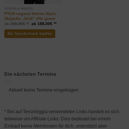
JACKEN & MÄNTEL
PYUA vegane Herren Alpin-
Skijacke „Void“ rifle green
Ursprünglicher
Aktueller
399,95
€
188,00
€
Preis
Preis
war:
ist:
Bei Sportscheck kaufen
399,95€
188,00€.
Die nächsten Termine
Aktuell keine Termine eingetragen
* Bei auf TerraVeggia verwendeten Links handelt es sich
teilweise um Affiliate-Links. Dies bedeutet bei einem
Einkauf keine Mehrkosten für dich, unterstützt aber