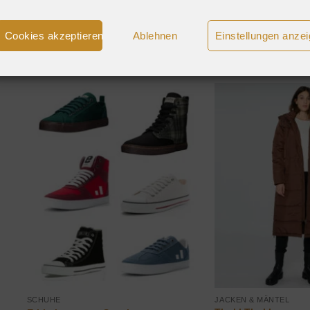
Bei Groundies kaufen
Bei Groundies ka
Cookies akzeptieren
Ablehnen
Einstellungen anze
SCHUHE
JACKEN & MÄNTEL