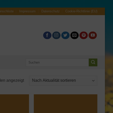
nschliste
Impressum
Datenschutz
Cookie-Richtlinie (EU)
Suche
nach:
Nach
den angezeigt
Aktualität
sortiert