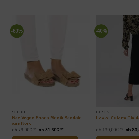
-60%
-40%
SCHUHE
HOSEN
Nae Vegan Shoes Monik Sandale
Lovjoi Culotte Clair
aus Kork
Ursprünglicher
Aktueller
Ursprü
79,00
€
31,60
€
139,00
€
83,
Preis
Preis
Preis
war:
ist:
war: