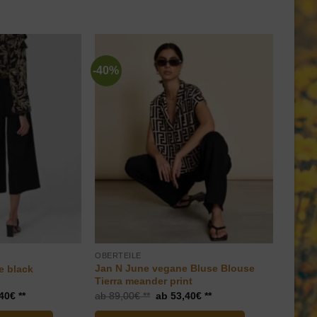
-40%
OBERTEILE
Jan N June vegane Bluse Blouse
ie black
Tierra meander print
nglicher
Aktueller
Ursprünglicher
Aktueller
40
€
89,00
€
53,40
€
Preis
Preis
Preis
ist:
war:
ist: