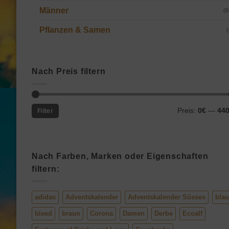
Männer
(6
Pflanzen & Samen
(
Nach Preis filtern
Min.
Max.
Preis:
0€
—
44
Filter
Preis
Preis
Nach Farben, Marken oder Eigenschaften
filtern:
adidas
Adventskalender
Adventskalender Süsses
blau
bleed
braun
Corona
Damen
Derbe
Ecoalf