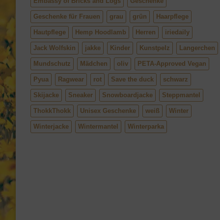
Embassy of Bricks and Logs
Geschenke
Geschenke für Frauen
grau
grün
Haarpflege
Hautpflege
Hemp Hoodlamb
Herren
iriedaily
Jack Wolfskin
jakke
Kinder
Kunstpelz
Langerchen
Mundschutz
Mädchen
oliv
PETA-Approved Vegan
Pyua
Ragwear
rot
Save the duck
schwarz
Skijacke
Sneaker
Snowboardjacke
Steppmantel
ThokkThokk
Unisex Geschenke
weiß
Winter
Winterjacke
Wintermantel
Winterparka