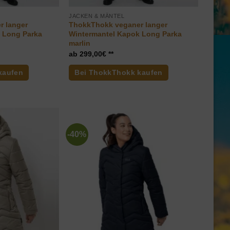
JACKEN & MÄNTEL
r langer
ThokkThokk veganer langer
 Long Parka
Wintermantel Kapok Long Parka
marlin
299,00
€
kaufen
Bei ThokkThokk kaufen
-40%