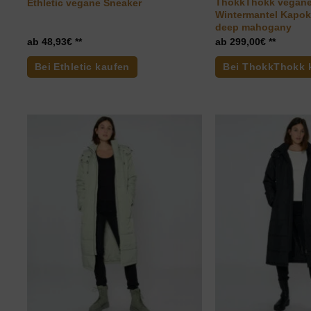
ThokkThokk vegane
Ethletic vegane Sneaker
Wintermantel Kapok
deep mahogany
48,93
€
299,00
€
Bei Ethletic kaufen
Bei ThokkThokk 