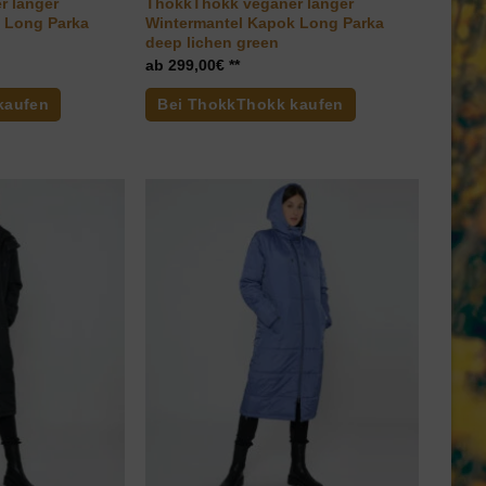
r langer
ThokkThokk veganer langer
 Long Parka
Wintermantel Kapok Long Parka
deep lichen green
299,00
€
kaufen
Bei ThokkThokk kaufen