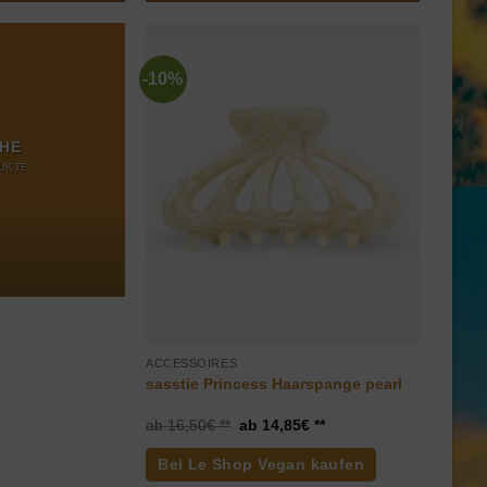
-10%
HE
UKTE
ACCESSOIRES
sasstie Princess Haarspange pearl
Ursprünglicher
Aktueller
16,50
€
14,85
€
Preis
Preis
war:
ist:
Bei Le Shop Vegan kaufen
16,50€
14,85€.