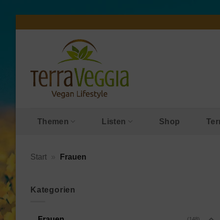
Zum
Inhalt
springen
Themen
Listen
Shop
Ter
Start
»
Frauen
Kategorien
Frauen
(148)