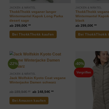
JACKEN & MÄNTEL
JACKEN & MÄNTEL
ThokkThokk veganer langer
ThokkThokk vegane
Wintermantel Kapok Long Parka
Wintermantel Kapok
desert sage
black
299,00
€
299,00
€
Bei ThokkThokk kaufen
Bei ThokkThokk 
-22%
-40%
Vergriffen
JACKEN & MÄNTEL
Jack Wolfskin Kyoto Coat vegane
Winterjacke Damen schwarz
Ursprünglicher
Aktueller
189,94
€
148,54
€
Preis
Preis
war:
ist:
Bei Amazon kaufen
189,94€
148,54€.