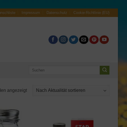
nschliste
Impressum
Datenschutz
Cookie-Richtlinie (EU)
Suche
nach:
Nach
den angezeigt
Aktualität
sortiert