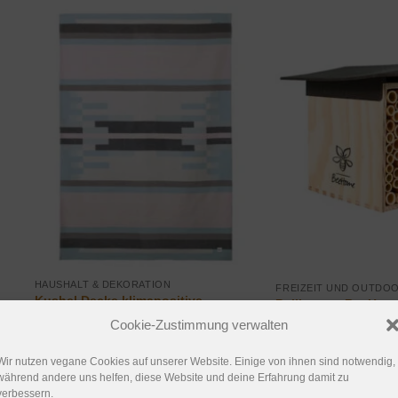
HAUSHALT & DEKORATION
FREIZEIT UND OUTDO
Kushel Decke klimapositive
Pollinature BeeHome
Kuscheldecke aus Holz 140×200 cm
Wildbienen
Cookie-Zustimmung verwalten
99,00
€
89,00
€
Wir nutzen vegane Cookies auf unserer Website. Einige von ihnen sind notwendig,
Bei Kushel kaufen
Bei Baldur-Garte
während andere uns helfen, diese Website und deine Erfahrung damit zu
verbessern.