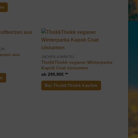
en
ION
erzen aus
JACKEN & MÄNTEL
ThokkThokk veganer Winterparka
Kapok Coat cinnamon
299,90
€
en
Bei ThokkThokk kaufen