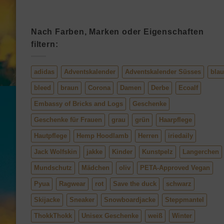
Nach Farben, Marken oder Eigenschaften
filtern:
adidas
Adventskalender
Adventskalender Süsses
blau
bleed
braun
Corona
Damen
Derbe
Ecoalf
Embassy of Bricks and Logs
Geschenke
Geschenke für Frauen
grau
grün
Haarpflege
Hautpflege
Hemp Hoodlamb
Herren
iriedaily
Jack Wolfskin
jakke
Kinder
Kunstpelz
Langerchen
Mundschutz
Mädchen
oliv
PETA-Approved Vegan
Pyua
Ragwear
rot
Save the duck
schwarz
Skijacke
Sneaker
Snowboardjacke
Steppmantel
ThokkThokk
Unisex Geschenke
weiß
Winter