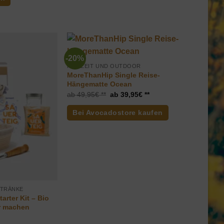
-20%
FREIZEIT UND OUTDOOR
MoreThanHip Single Reise-
Hängematte Ocean
Ursprünglicher
Aktueller
49,95
€
39,95
€
Preis
Preis
war:
ist:
Bei Avocadostore kaufen
49,95€
39,95€.
ETRÄNKE
tarter Kit – Bio
er machen