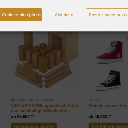
Cookies akzeptieren
Ablehnen
Einstellungen anze
FREIZEIT UND OUTDOOR
SCHUHE
LISA & MAX Wikingerschach Kubb
Ethletic vegane Sne
aus nachhaltigem Buchenholz
69,95
€
48,93
€
Bei Amazon kaufen
Bei Ethletic kauf