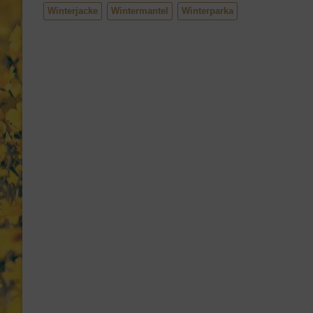
Winterjacke
Wintermantel
Winterparka