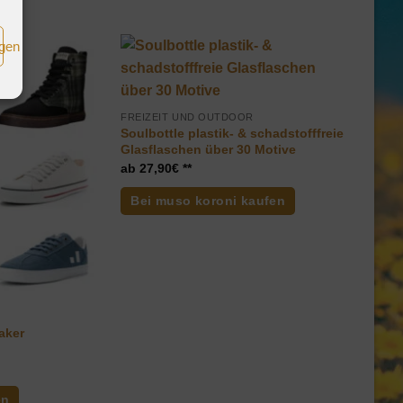
igen
FREIZEIT UND OUTDOOR
Soulbottle plastik- & schadstofffreie
Glasflaschen über 30 Motive
27,90
€
Bei muso koroni kaufen
aker
en