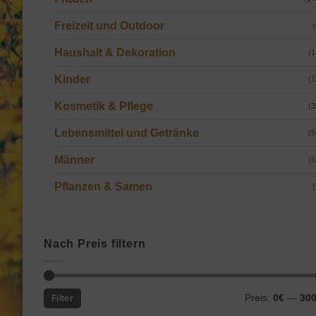
Freizeit und Outdoor
(
Haushalt & Dekoration
(1
Kinder
(1
Kosmetik & Pflege
(3
Lebensmittel und Getränke
(5
Männer
(6
Pflanzen & Samen
(
Nach Preis filtern
Min.
Max.
Preis:
0€
—
30
Filter
Preis
Preis