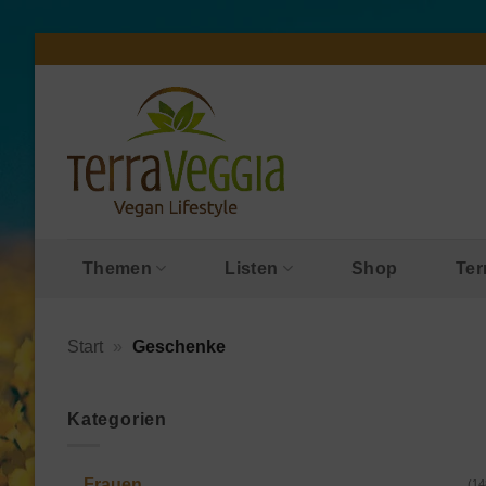
Zum
Inhalt
springen
Themen
Listen
Shop
Ter
Start
»
Geschenke
Kategorien
Frauen
(14