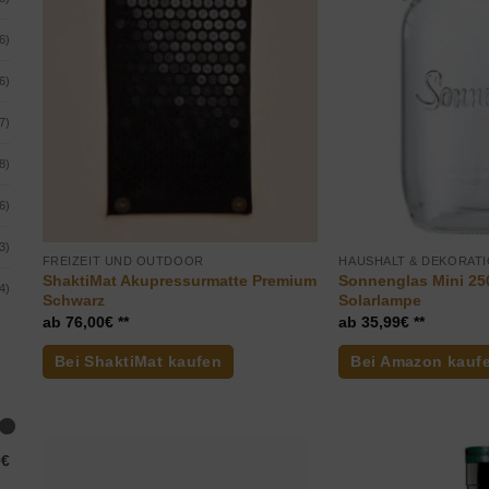
6)
6)
7)
8)
6)
3)
FREIZEIT UND OUTDOOR
HAUSHALT & DEKORAT
ShaktiMat Akupressurmatte Premium
Sonnenglas Mini 250
4)
Schwarz
Solarlampe
76,00
€
35,99
€
Bei ShaktiMat kaufen
Bei Amazon kauf
0€