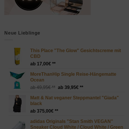
Neue Lieblinge
This Place "The Glow" Gesichtscreme mit
CBD
17,00
€
MoreThanHip Single Reise-Hängematte
Ocean
Ursprünglicher
Aktueller
49,95
€
39,95
€
Preis
Preis
Matt & Nat veganer Steppmantel "Giada"
war:
ist:
black
49,95€
39,95€.
375,00
€
adidas Originals "Stan Smith VEGAN"
Sneaker Cloud White / Cloud White / Green