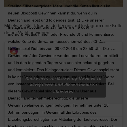
Sterling Silber vergoldet. Mehr über die Ketten liest du im
neuen Blogpost! Gewinnen kannst du, wenn du in
Deutschland lebst und folgendes tust: 1) Like unseren
Mit etwas Glück kannst du bei uns auf Instagram eine Kette
Instagram Account und 2) markiere eine oder
deiner Wahl gewinnen:
mehrere Freundinnnen oder Freunde 3) und kommentiere,
welche Kette du dir warum aussuchen würdest <3 Das
Gewinnspiel läuft bis zum 09.02.2018 um 23:59 Uhr. Die
Gewinnerin / der Gewinner werden per Losverfahren ermittelt
und in den folgenden Tagen von uns hier bekannt gegeben
und kontaktiert. Das Kleingedruckte: Dieses Gewinnspiel steht
in keiner Verbindung zu Instagram und wird in keiner Weise
Klicke hier, um Marketing-Cookies zu
von Instagram gesponsert, unterstützt oder organisiert. Bei
akzeptieren und diesen Inhalt zu
diesem Gewinnspiel sind alle Instagram User aus
aktivieren
Deutschland teilnahmeberechtigt, die unsere
Gewinnspielanweisungen befolgen. Teilnehmer unter 18
Jahren benötigen im Gewinnfall die Erlaubnis des
Erziehungsberechtigten zur Mitteilung der Lieferadresse. Der
Rechtsweg ist ausgeschlossen, eine Barauszahlung ist nicht