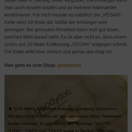
Silber oder in Sterling Silber vergoldet. Die Anhänger kann
man auch einzeln kaufen und so mehrere miteinander
kombinieren. Für mich musste es natürlich die „VEGAN“-
Kette sein! Ich finde die Größe der Anhänger sehr
gelungen. Bei genauem Hinsehen kann man gut lesen,
welches Wort darauf steht. Es ist aber nicht so, dass einem
schon aus 10 Meter Entfernung „VEGAN“ entgegen schreit.
Die Kette wirkt eher zierlich und genau das mag ich.
Hier geht es zum Shop:
goodydoo
🍀 GIVE AWAY: Statement Kette von goodydoo Zusammen
mit @goody.doo dürfen wir eine der neuen süßen Statement-
Ketten verlosen. Es gibt sie mit den Wordings "VEGAN",
"LOVE", "CATS" und "DOGS" sowie in Sterling Silber oder