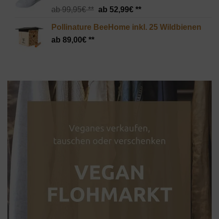
Ursprünglicher
Aktueller
99,95
€
52,99
€
Preis
Preis
Pollinature BeeHome inkl. 25 Wildbienen
war:
ist:
89,00
€
99,95€
52,99€.