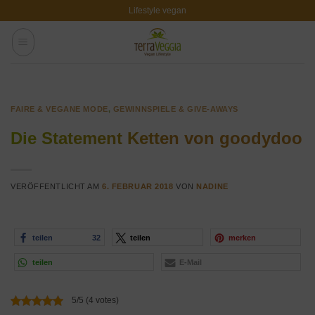
Zum
Lifestyle vegan
Inhalt
springen
FAIRE & VEGANE MODE
,
GEWINNSPIELE & GIVE-AWAYS
Die Statement Ketten von goodydoo
VERÖFFENTLICHT AM
6. FEBRUAR 2018
VON
NADINE
teilen
32
teilen
merken
teilen
E-Mail
5/5 (4 votes)