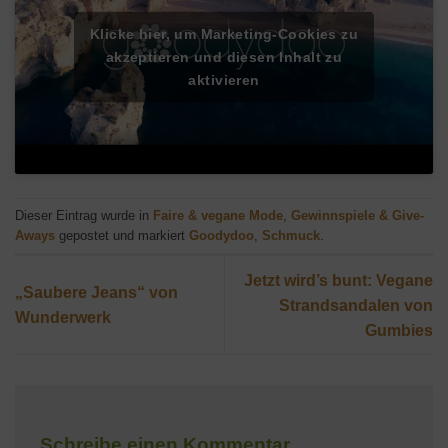
Klicke hier, um Marketing-Cookies zu
akzeptieren und diesen Inhalt zu
aktivieren
Dieser Eintrag wurde in
Faire & vegane Mode
,
Gewinnspiele & Give-
Aways
gepostet und markiert
Goodydoo
,
Schmuck
.
Jetzt wird’s bunt: Vegane
„Saubere Jeans“ von
Strandsandalen von
Wunderwerk
Gumbies
Schreibe einen Kommentar