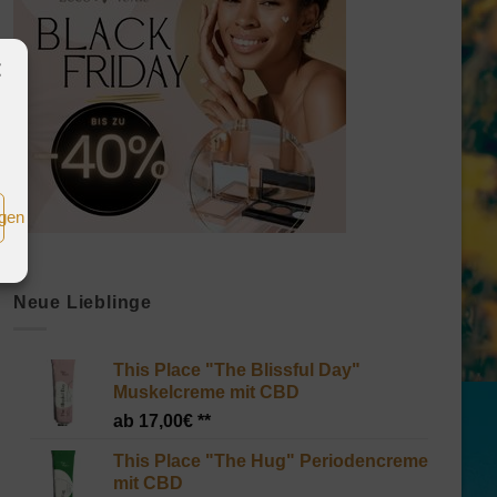
igen
Neue Lieblinge
This Place "The Blissful Day"
Muskelcreme mit CBD
17,00
€
This Place "The Hug" Periodencreme
mit CBD