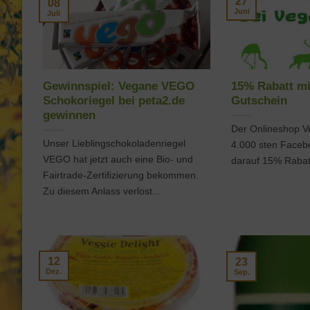
27
08
Juni
Juli
Gewinnspiel: Vegane VEGO
15% Rabatt mi
Schokoriegel bei peta2.de
Gutschein
gewinnen
Der Onlineshop Ve
Unser Lieblingschokoladenriegel
4.000 sten Faceb
VEGO hat jetzt auch eine Bio- und
darauf 15% Rabatt
Fairtrade-Zertifizierung bekommen.
Zu diesem Anlass verlost...
12
23
Dez.
Sep.