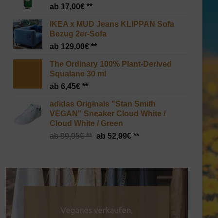
17,00
€
IKEA x MUD Jeans KLIPPAN Sofa
Bezug 2er-Sofa
129,00
€
The Ordinary 100% Plant-Derived
Squalane 30 ml
6,45
€
adidas Originals "Stan Smith
VEGAN" Sneaker Cloud White /
Cloud White / Green
Ursprünglicher
Aktueller
99,95
€
52,99
€
Preis
Preis
war:
ist:
99,95€
52,99€.