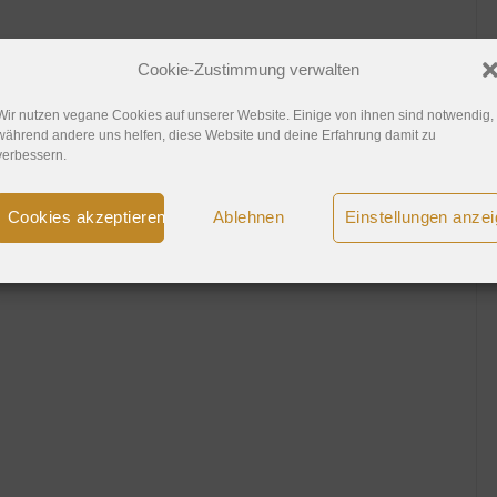
Cookie-Zustimmung verwalten
Wir nutzen vegane Cookies auf unserer Website. Einige von ihnen sind notwendig,
während andere uns helfen, diese Website und deine Erfahrung damit zu
2
3
verbessern.
Cookies akzeptieren
Ablehnen
Einstellungen anze