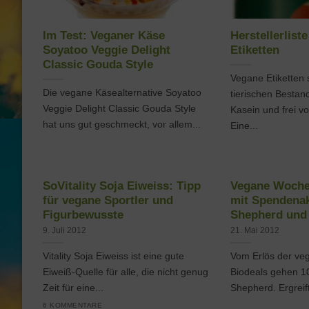
Im Test: Veganer Käse
Herstellerlist
Soyatoo Veggie Delight
Etiketten
Classic Gouda Style
Vegane Etiketten s
Die vegane Käsealternative Soyatoo
tierischen Bestand
Veggie Delight Classic Gouda Style
Kasein und frei v
hat uns gut geschmeckt, vor allem...
Eine...
SoVitality Soja Eiweiss: Tipp
Vegane Woche 
für vegane Sportler und
mit Spendenak
Figurbewusste
Shepherd und
9. Juli 2012
21. Mai 2012
Vitality Soja Eiweiss ist eine gute
Vom Erlös der ve
Eiweiß-Quelle für alle, die nicht genug
Biodeals gehen 
Zeit für eine...
Shepherd. Ergreift 
6 KOMMENTARE