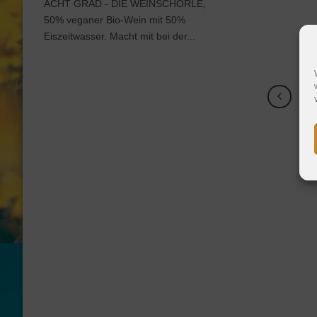
ACHT GRAD - DIE WEINSCHORLE,
50% veganer Bio-Wein mit 50%
Eiszeitwasser. Macht mit bei der...
1