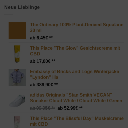
Neue Lieblinge
The Ordinary 100% Plant-Derived Squalane
30 ml
6,45
€
This Place "The Glow" Gesichtscreme mit
CBD
17,00
€
Embassy of Bricks and Logs Winterjacke
"Lyndon" lila
389,90
€
adidas Originals "Stan Smith VEGAN"
Sneaker Cloud White / Cloud White / Green
Ursprünglicher
Aktueller
99,95
€
52,99
€
Preis
Preis
This Place "The Blissful Day" Muskelcreme
war:
ist:
mit CBD
99,95€
52,99€.