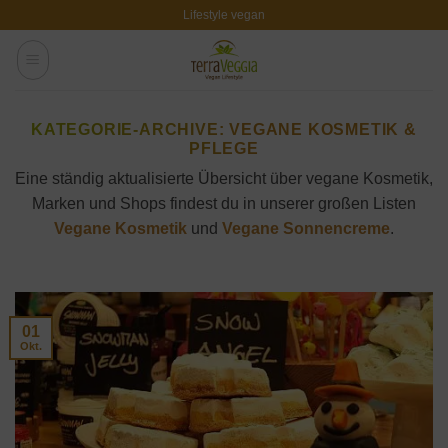
Zum
Lifestyle vegan
Inhalt
springen
KATEGORIE-ARCHIVE:
VEGANE KOSMETIK &
PFLEGE
Eine ständig aktualisierte Übersicht über vegane Kosmetik,
Marken und Shops findest du in unserer großen Listen
Vegane Kosmetik
und
Vegane Sonnencreme
.
01
Okt.