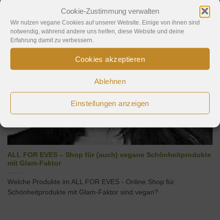
das? Ein Selbst-Test und Interview mit Birgit...
Cookie-Zustimmung verwalten
Wir nutzen vegane Cookies auf unserer Website. Einige von ihnen sind
notwendig, während andere uns helfen, diese Website und deine
Erfahrung damit zu verbessern.
09
Okt.
Cookies akzeptieren
Ablehnen
Einstellungen anzeigen
ALL FOR EVES – Shop für (auch) vegane Schönheitprodukte
mit Glam-Faktor
Welche Produkte im ALL FOR EVES - Online Shop für
Schönheitprodukte mit Glam-Faktor sind vegan?